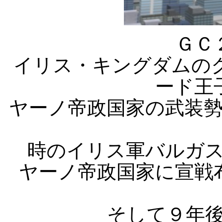
ＧＣ
イリス・キングダムの
ード王
ヤーノ帝政国家の武装
時のイリス軍バルガ
ヤーノ帝政国家に宣戦
そして９年